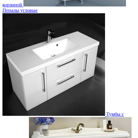
корзиной
Пеналы угловые
Тумбы с