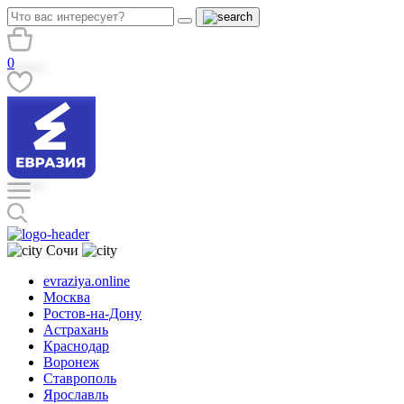
0
Сочи
evraziya.online
Москва
Ростов-на-Дону
Астрахань
Краснодар
Воронеж
Ставрополь
Ярославль