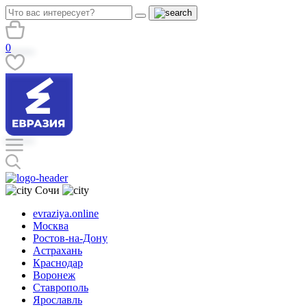
0
Сочи
evraziya.online
Москва
Ростов-на-Дону
Астрахань
Краснодар
Воронеж
Ставрополь
Ярославль