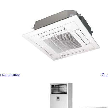
ы канальные
Спл