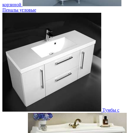
корзиной
Пеналы угловые
Тумбы с