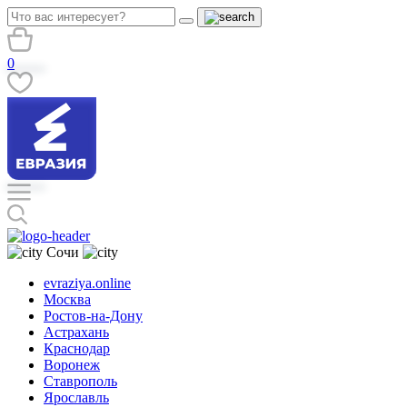
0
Сочи
evraziya.online
Москва
Ростов-на-Дону
Астрахань
Краснодар
Воронеж
Ставрополь
Ярославль