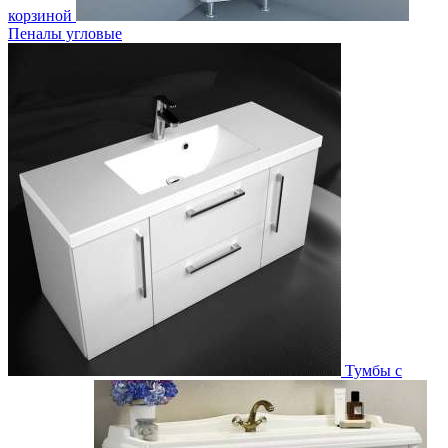
корзиной
Пеналы угловые
Тумбы с