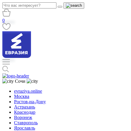
0
Сочи
evraziya.online
Москва
Ростов-на-Дону
Астрахань
Краснодар
Воронеж
Ставрополь
Ярославль