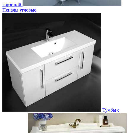
корзиной
Пеналы угловые
Тумбы с