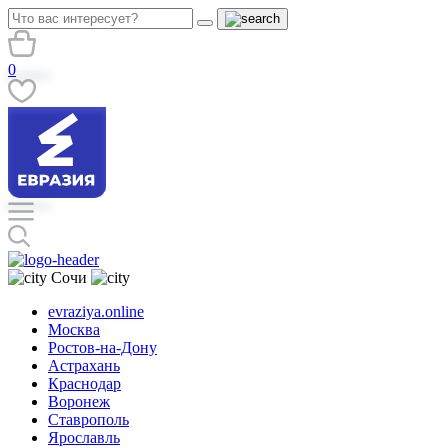
0
Сочи
evraziya.online
Москва
Ростов-на-Дону
Астрахань
Краснодар
Воронеж
Ставрополь
Ярославль