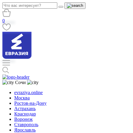
0
Сочи
evraziya.online
Москва
Ростов-на-Дону
Астрахань
Краснодар
Воронеж
Ставрополь
Ярославль