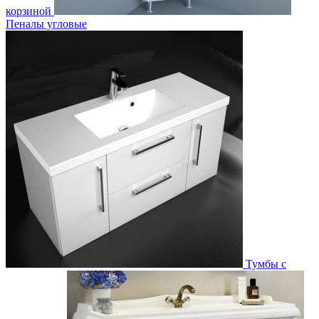
корзиной
Пеналы угловые
Тумбы с