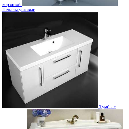
корзиной
Пеналы угловые
Тумбы с