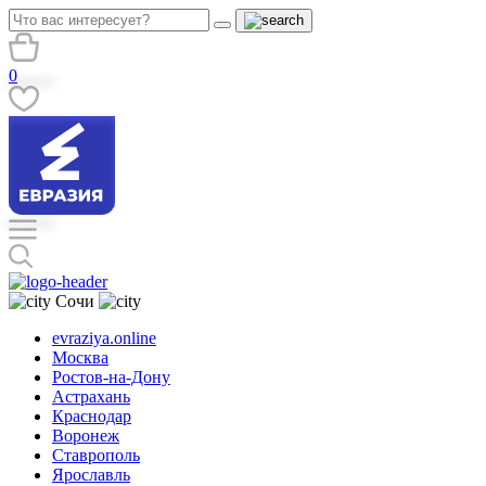
0
Сочи
evraziya.online
Москва
Ростов-на-Дону
Астрахань
Краснодар
Воронеж
Ставрополь
Ярославль