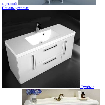
корзиной
Пеналы угловые
Тумбы с