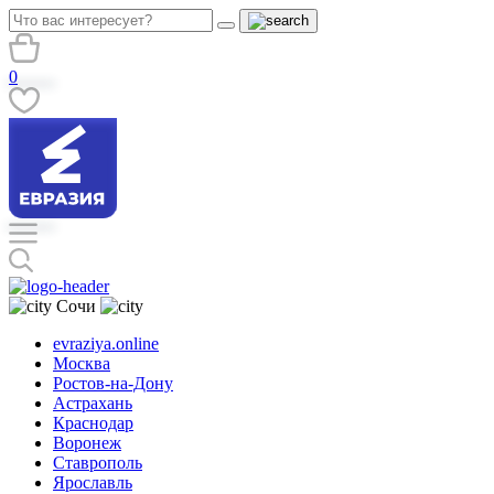
0
Сочи
evraziya.online
Москва
Ростов-на-Дону
Астрахань
Краснодар
Воронеж
Ставрополь
Ярославль