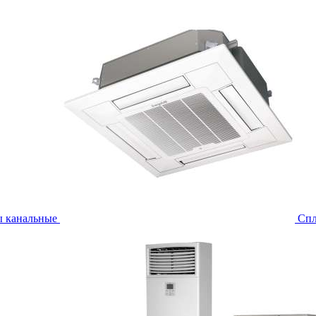
ы канальные
Спл