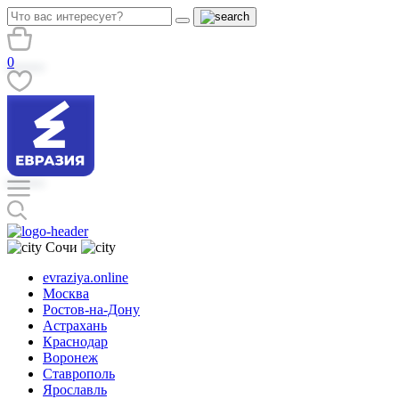
0
Сочи
evraziya.online
Москва
Ростов-на-Дону
Астрахань
Краснодар
Воронеж
Ставрополь
Ярославль