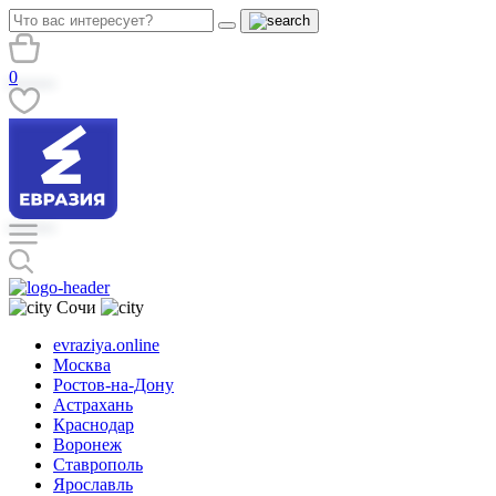
0
Сочи
evraziya.online
Москва
Ростов-на-Дону
Астрахань
Краснодар
Воронеж
Ставрополь
Ярославль