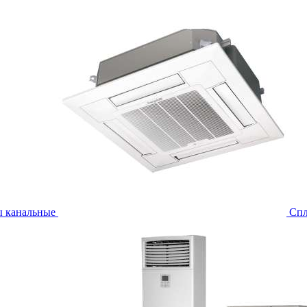
ы канальные
Спл