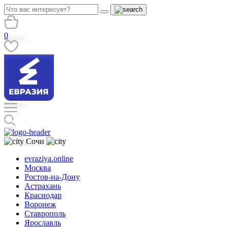
0
Сочи
evraziya.online
Москва
Ростов-на-Дону
Астрахань
Краснодар
Воронеж
Ставрополь
Ярославль