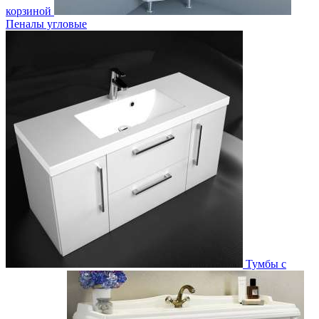
корзиной
Пеналы угловые
Тумбы с