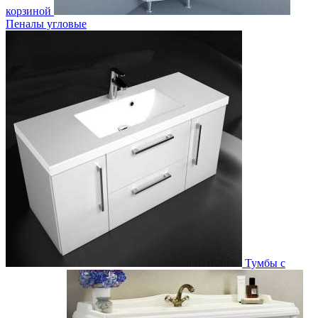
корзиной
Пеналы угловые
Тумбы с