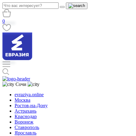
0
Сочи
evraziya.online
Москва
Ростов-на-Дону
Астрахань
Краснодар
Воронеж
Ставрополь
Ярославль