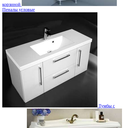
корзиной
Пеналы угловые
Тумбы с