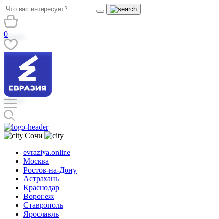
0
Сочи
evraziya.online
Москва
Ростов-на-Дону
Астрахань
Краснодар
Воронеж
Ставрополь
Ярославль