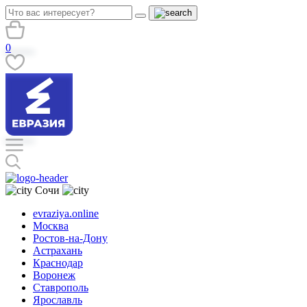
0
Сочи
evraziya.online
Москва
Ростов-на-Дону
Астрахань
Краснодар
Воронеж
Ставрополь
Ярославль