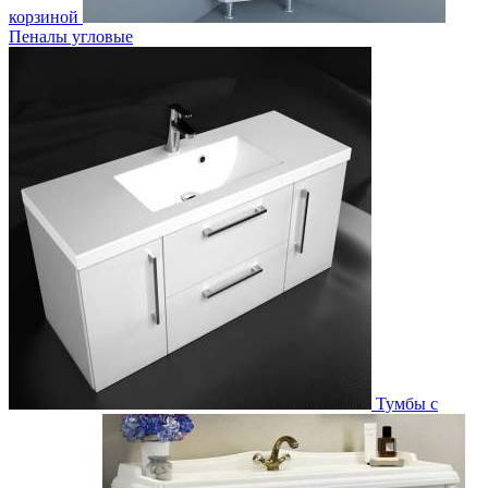
корзиной
Пеналы угловые
Тумбы с