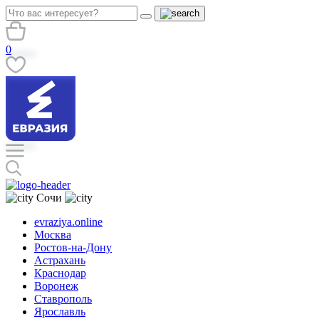
0
Сочи
evraziya.online
Москва
Ростов-на-Дону
Астрахань
Краснодар
Воронеж
Ставрополь
Ярославль