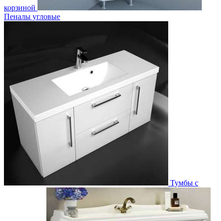
корзиной
Пеналы угловые
Тумбы с