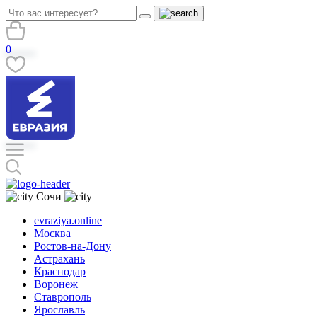
0
Сочи
evraziya.online
Москва
Ростов-на-Дону
Астрахань
Краснодар
Воронеж
Ставрополь
Ярославль