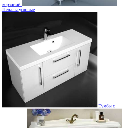
корзиной
Пеналы угловые
Тумбы с