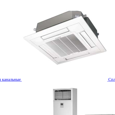
ы канальные
Спл