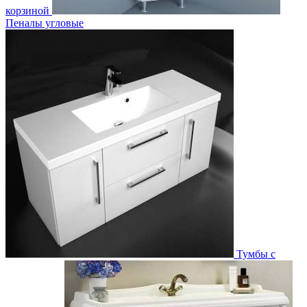
корзиной
Пеналы угловые
Тумбы с