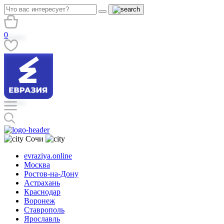
0
Сочи
evraziya.online
Москва
Ростов-на-Дону
Астрахань
Краснодар
Воронеж
Ставрополь
Ярославль