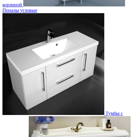
корзиной
Пеналы угловые
Тумбы с