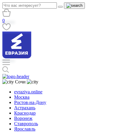
0
Сочи
evraziya.online
Москва
Ростов-на-Дону
Астрахань
Краснодар
Воронеж
Ставрополь
Ярославль