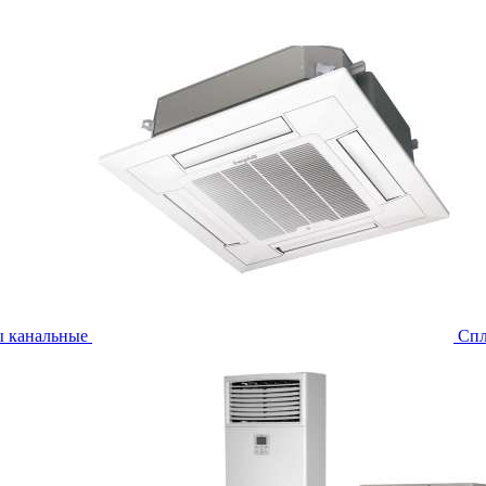
ы канальные
Спл