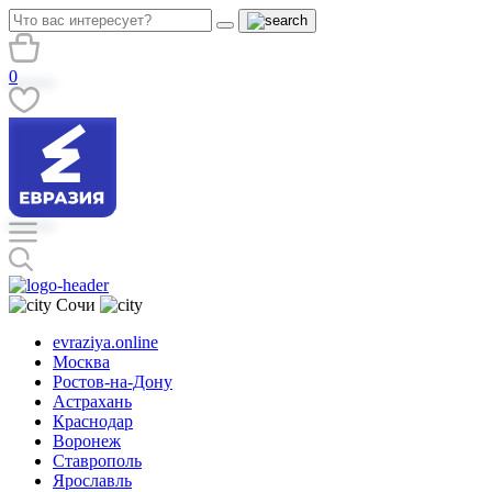
0
Сочи
evraziya.online
Москва
Ростов-на-Дону
Астрахань
Краснодар
Воронеж
Ставрополь
Ярославль