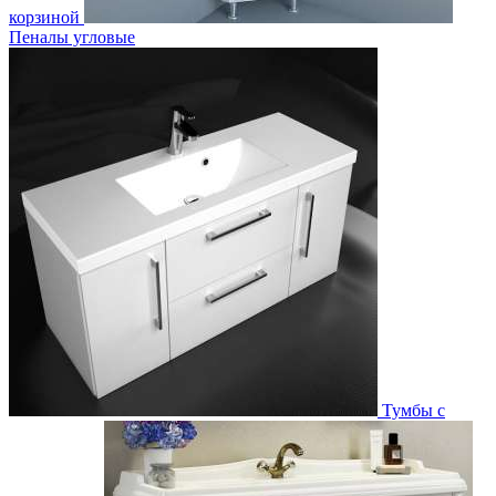
корзиной
Пеналы угловые
Тумбы с