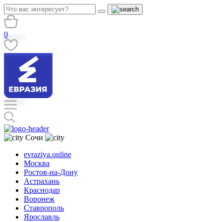
0
Сочи
evraziya.online
Москва
Ростов-на-Дону
Астрахань
Краснодар
Воронеж
Ставрополь
Ярославль